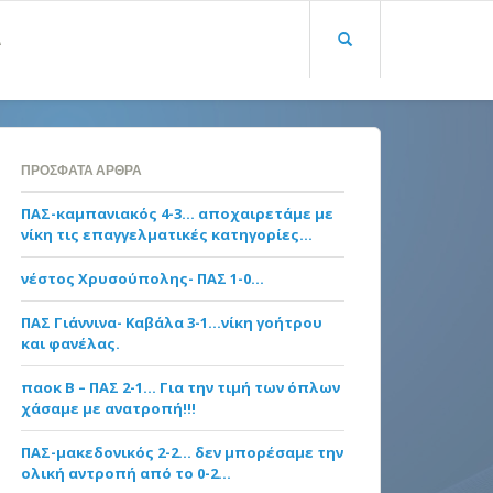
Α
ΠΡΌΣΦΑΤΑ ΆΡΘΡΑ
ΠΑΣ-καμπανιακός 4-3… αποχαιρετάμε με
νίκη τις επαγγελματικές κατηγορίες…
νέστος Χρυσούπολης- ΠΑΣ 1-0…
ΠΑΣ Γιάννινα- Καβάλα 3-1…νίκη γοήτρου
και φανέλας.
παοκ Β – ΠΑΣ 2-1… Για την τιμή των όπλων
χάσαμε με ανατροπή!!!
ΠΑΣ-μακεδονικός 2-2… δεν μπορέσαμε την
ολική αντροπή από το 0-2…