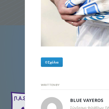
0 Σχόλια
WRITTEN BY
BLUE VAYEROS
Σύνδεσμο Φιλάθλων Π