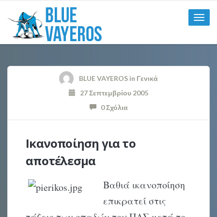
Toggle
naviga
BLUE VAYEROS
in
Γενικά
27 Σεπτεμβρίου 2005
0 Σχόλια
Ικανοποίηση για το
αποτέλεσμα
Βαθιά ικανοποίηση
επικρατεί στις
τάξεις των οπαδών του ΠΑΣ μετά το