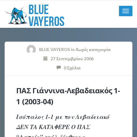
Toggle
naviga
BLUE VAYEROS
in
Χωρίς κατηγορία
27 Σεπτεμβρίου 2006
0 Σχόλια
ΠΑΣ Γιάννινα-Λεβαδειακός 1-
1 (2003-04)
Iσόπαλος 1-1 με τον Λεβαδειακό
ΔEN TA KATAΦEPE O ΠAΣ
“Aστείο” γκόλ δέχθηκε ο