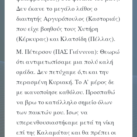
Δεν έκανε το μεγάλο λάθος ο
διαιτητής Aργυρόπουλος (Kαστοριάς)
που είχε βοηθούς τους Xυτήρη
(Kέρκυρας) και Kλατσίδη (Πέλλας).
Μ. Πέτερσον (ΠΑΣ Γιάννινα): Θεωρώ
ότι αντιμετωπίσαμε μια πολύ καλή
ομάδα. Δεν πετύχαμε ό,τι και την
περασμένη Kυριακή. Tο A’ μέρος δε
με ικανοποίησε καθόλου. Προσπαθώ
να βρω το κατάλληλο σημείο όλων
των παικτών μου. Ίσως να
υπερενθουσιαστήκαμε μετά τη νίκη
επί της Kαλαμάτας και θα πρέπει οι