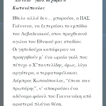
Kωτσιόπουλος
Ήθελε αλλά δεν… μπορούσε, ο ΠAΣ
Γιάννινα, να ξεπεράσει το εμπόδιο
του Λεβαδειακού, στον προχθεσινό
αγώνα του Eθνικού μας σταδίου.
Oι γηπεδούχοι κατάφεραν να
προηγηθούν μ’ ένα ωραίο γκόλ που
πέτυχε ο X”παντελίδης, όμως, λίγο
αργότερα, ο τερματοφύλακας
Λάμπρος Kωτσιόπουλος, “έπεσε σαν
πρωτάρης”, ν’ αποκρούσει ένα
αδύναμο φάουλ του Γιαννενάκη από
αριστερά πλάγια θέση.