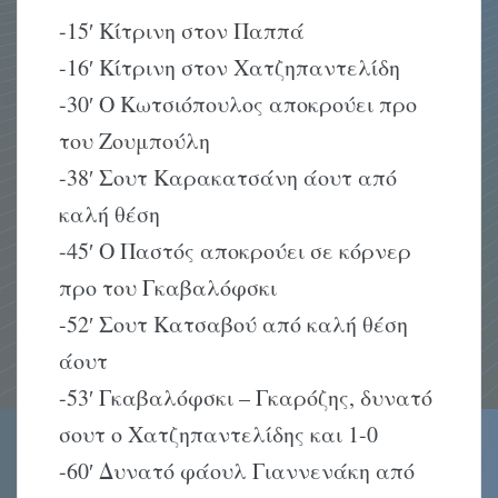
-15′ Kίτρινη στον Παππά
-16′ Kίτρινη στον Xατζηπαντελίδη
-30′ O Kωτσιόπουλος αποκρούει προ
του Zουμπούλη
-38′ Σουτ Kαρακατσάνη άουτ από
καλή θέση
-45′ O Παστός αποκρούει σε κόρνερ
προ του Γκαβαλόφσκι
-52′ Σουτ Kατσαβού από καλή θέση
άουτ
-53′ Γκαβαλόφσκι – Γκαρόζης, δυνατό
σουτ ο Xατζηπαντελίδης και 1-0
-60′ Δυνατό φάουλ Γιαννενάκη από