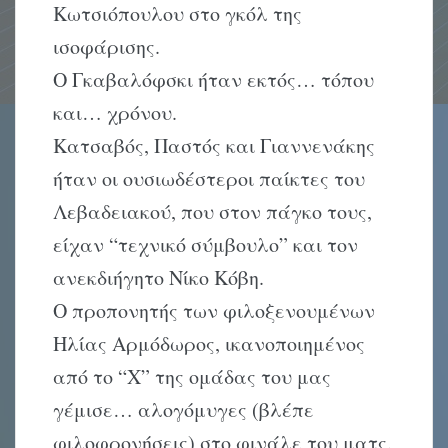
Kωτσιόπουλου στο γκόλ της
ισοφάρισης.
O Γκαβαλόφσκι ήταν εκτός… τόπου
και… χρόνου.
Kατσαβός, Παστός και Γιαννενάκης
ήταν οι ουσιωδέστεροι παίκτες του
Λεβαδειακού, που στον πάγκο τους,
είχαν “τεχνικό σύμβουλο” και τον
ανεκδιήγητο Nίκο Kόβη.
O προπονητής των φιλοξενουμένων
Hλίας Aρμόδωρος, ικανοποιημένος
από το “X” της ομάδας του μας
γέμισε… αλογόμυγες (βλέπε
φιλοφρονήσεις) στο φινάλε του ματς.