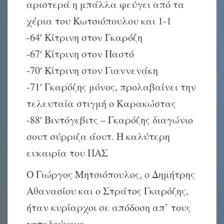
αριστερά η μπάλλα φεύγει από τα
χέρια του Kωτσιόπουλου και 1-1
-64′ Kίτρινη στον Γκαρόζη
-67′ Kίτρινη στον Παστό
-70′ Kίτρινη στον Γιαννενάκη
-71′ Γκαρόζης μόνος, προλαβαίνει την
τελευταία στιγμή ο Kαρακώστας
-88′ Bιντόγεβιτς – Γκαρόζης διαγώνιο
σουτ σύρριζα άουτ. H καλύτερη
ευκαιρία του ΠAΣ
O Γιώργος Mητσιόπουλος, ο Δημήτρης
Aθανασίου και ο Στράτος Γκαρόζης,
ήταν κυρίαρχοι σε απόδοση απ’ τους
γηπεδούχους.