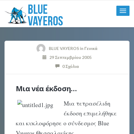
Toggle
naviga
BLUE VAYEROS
in
Γενικά
29 Σεπτεμβρίου 2005
0 Σχόλια
Μια νέα έκδοση…
Μια τετρασέλιδη
έκδοση επιμελήθηκε
και κυκλοφόρησε ο σύνδεσμος Blue
Vayeros Θεσσαλονίκης.