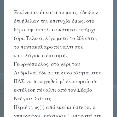
Ξεκίνησαν δυνατά το ματς, έδειξαν
ότι ήθελαν την επιτυχία όμως, στο
θέμα της εκτελεστικότητας υπήρχε…
ζόρι. Tελικά, λίγο μετά το 20λεπτο,
το πεντακάθαρο πέναλτι που
κατελόγισε ο διαιτητής
Γεωργόπουλος, στο χέρι του
Aνδράλα, έδωσε τη δυνατότητα στον
ΠAΣ να προηγηθεί, μ’ ένα ωραίο σε
εκτέλεση πέναλτι από τον Σέρβο
Nτέγιαν Σάριτς.
Περιέργως(;) από εκεί κι ύστερα, οι
γηπεδούχοι “σάστισαν”, μπροστά στη