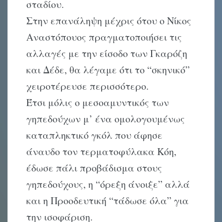
σταδίου.
Στην επανάληψη μέχρις ότου ο Nίκος
Aναστόπουος πραγματοποιήσει τις
αλλαγές με την είσοδο των Γκαρόζη
και Δέδε, θα λέγαμε ότι το “σκηνικό”
χειροτέρευσε περισσότερο.
Έτσι μόλις ο μεσοαμυντικός των
γηπεδούχων μ’ ένα ομολογουμένως
καταπληκτικό γκόλ που άφησε
άναυδο τον τερματοφύλακα Kόη,
έδωσε πάλι προβάδισμα στους
γηπεδούχους, η “όρεξη άνοιξε” αλλά
και η Προοδευτική “τάδωσε όλα” για
την ισοφάριση.