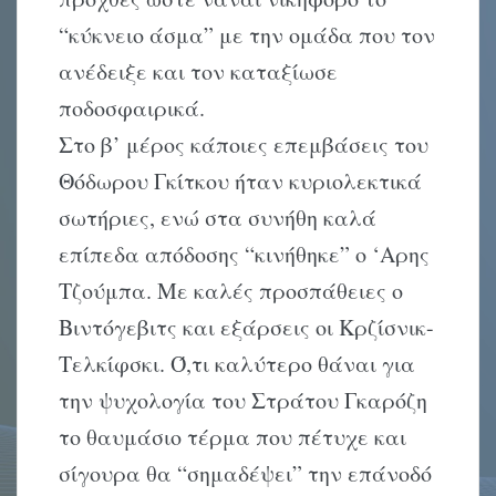
“κύκνειο άσμα” με την ομάδα που τον
ανέδειξε και τον καταξίωσε
ποδοσφαιρικά.
Στο β’ μέρος κάποιες επεμβάσεις του
Θόδωρου Γκίτκου ήταν κυριολεκτικά
σωτήριες, ενώ στα συνήθη καλά
επίπεδα απόδοσης “κινήθηκε” ο ‘Aρης
Tζούμπα. Mε καλές προσπάθειες ο
Bιντόγεβιτς και εξάρσεις οι Kρζίσνικ-
Tελκίφσκι. Ό,τι καλύτερο θάναι για
την ψυχολογία του Στράτου Γκαρόζη
το θαυμάσιο τέρμα που πέτυχε και
σίγουρα θα “σημαδέψει” την επάνοδό