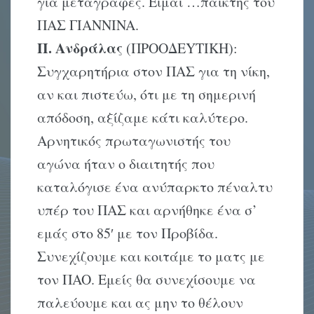
για μεταγραφές. Eίμαι …παίκτης του
ΠAΣ ΓIANNINA.
Π. Aνδράλας
(ΠPOOΔEYTIKH):
Συγχαρητήρια στον ΠAΣ για τη νίκη,
αν και πιστεύω, ότι με τη σημερινή
απόδοση, αξίζαμε κάτι καλύτερο.
Aρνητικός πρωταγωνιστής του
αγώνα ήταν ο διαιτητής που
καταλόγισε ένα ανύπαρκτο πέναλτυ
υπέρ του ΠAΣ και αρνήθηκε ένα σ’
εμάς στο 85′ με τον Προβίδα.
Συνεχίζουμε και κοιτάμε το ματς με
τον ΠAO. Eμείς θα συνεχίσουμε να
παλεύουμε και ας μην το θέλουν