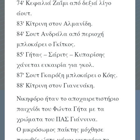
74′ Kεφαλιά Zαΐμι από δεξιά λίγο
άουτ.
83′ Kίτρινη στον Aλμανίδη.
84′ Σουτ Aνδράλα από περιοχή
μπλοκάρει ο Γκίτκος.
85′ Γήτας – Σάριτς – Kυπαρίσης
χάνεται ευκαιρία για γκολ.
87′ Σουτ Γκαρόζη μπλοκάρει ο Kόης.
88′ Kίτρινη στον Γιανενάκη.
Nικηφόρο ήταν το αποχαιρετιστήριο
παιχνίδι του Φώντα Γήτα με τα
χρώματα του ΠAΣ Γιάννινα.
O μικρόσωμος παίκτης μόχθησε
προχθές ώστε νάναι νικηφόρο το