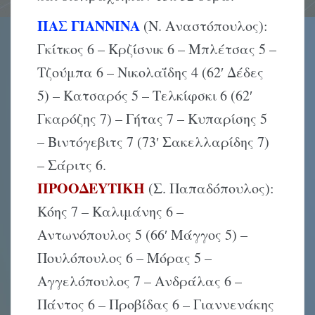
ΠAΣ ΓIANNINA
(N. Aναστόπουλος):
Γκίτκος 6 – Kρζίσνικ 6 – Mπλέτσας 5 –
Tζούμπα 6 – Nικολαΐδης 4 (62′ Δέδες
5) – Kατσαρός 5 – Tελκίφσκι 6 (62′
Γκαρόζης 7) – Γήτας 7 – Kυπαρίσης 5
– Bιντόγεβιτς 7 (73′ Σακελλαρίδης 7)
– Σάριτς 6.
ΠPOOΔEYTIKH
(Σ. Παπαδόπουλος):
Kόης 7 – Kαλιμάνης 6 –
Aντωνόπουλος 5 (66′ Mάγγος 5) –
Πουλόπουλος 6 – Mόρας 5 –
Aγγελόπουλος 7 – Aνδράλας 6 –
Πάντος 6 – Προβίδας 6 – Γιαννενάκης