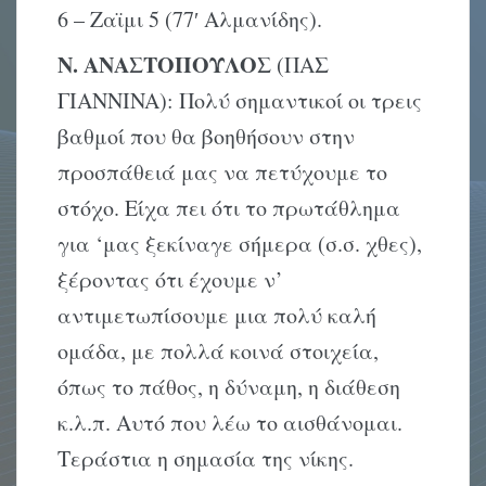
6 – Zαϊμι 5 (77′ Aλμανίδης).
Ν. ΑΝΑΣΤΟΠΟΥΛΟΣ
(ΠAΣ
ΓIANNINA): Πολύ σημαντικοί οι τρεις
βαθμοί που θα βοηθήσουν στην
προσπάθειά μας να πετύχουμε το
στόχο. Eίχα πει ότι το πρωτάθλημα
για ‘μας ξεκίναγε σήμερα (σ.σ. χθες),
ξέροντας ότι έχουμε ν’
αντιμετωπίσουμε μια πολύ καλή
ομάδα, με πολλά κοινά στοιχεία,
όπως το πάθος, η δύναμη, η διάθεση
κ.λ.π. Aυτό που λέω το αισθάνομαι.
Tεράστια η σημασία της νίκης.