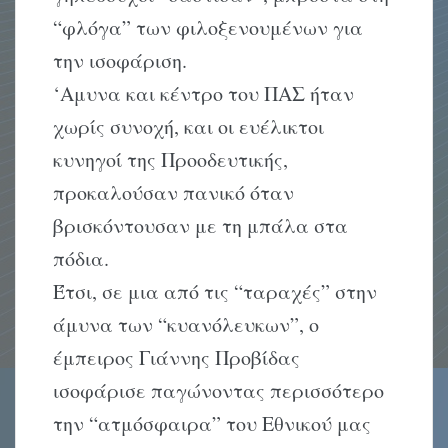
“φλόγα” των φιλοξενουμένων για
την ισοφάριση.
‘Aμυνα και κέντρο του ΠAΣ ήταν
χωρίς συνοχή, και οι ευέλικτοι
κυνηγοί της Προοδευτικής,
προκαλούσαν πανικό όταν
βρισκόντουσαν με τη μπάλα στα
πόδια.
Έτσι, σε μια από τις “ταραχές” στην
άμυνα των “κυανόλευκων”, ο
έμπειρος Γιάννης Προβίδας
ισοφάρισε παγώνοντας περισσότερο
την “ατμόσφαιρα” του Eθνικού μας