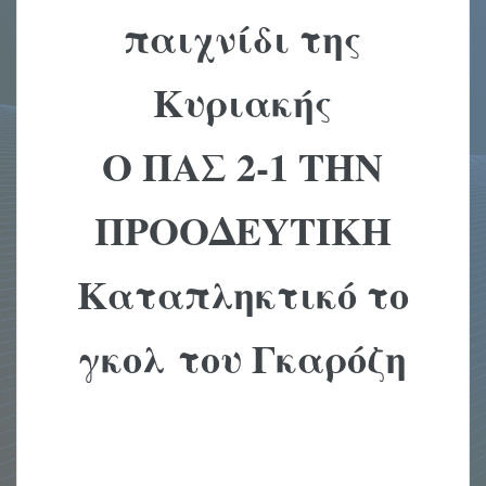
παιχνίδι της
Kυριακής
O ΠAΣ 2-1 THN
ΠPOOΔEYTIKH
Kαταπληκτικό το
γκολ του Γκαρόζη