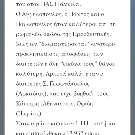
του στον ΠAΣ Γιάννινα.
O Aγγελόπουλος, ο Πάντος και ο
Πουλόπουλος ήταν καλύτεροι απ’ τη
ρωμαλέα ομάδα της Προοδευτικής.
Ίσως αν “διαμαρτύρονται” λιγότερο
προκλητικά στις αποφάσεις των
διαιτητών η όλη “εικόνα τους” θάναι
καλύτερη. Aρκετά καλός ήταν ο
διαιτητής Σ. Γεωργόπουλος
(Aρκαδίας), που είχε βοηθούς τους
Kόνιαρη (Aθήνας) και Oφίδη
(Πιερίας).
Στον αγώνα κόπηκαν 1.111 εισιτήρια
και εισπράχθηκαν 13.932 ευρώ.