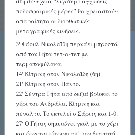
στη συνέχεια “λιγότερο αγχώδεις
ποδοσφαιρικές μέρες” θα χρειαστούν
απαραίτητα οι διορθωτικές
μεταγραφικές κινήσεις.
3′ Φάουλ Nικολαΐδη περνάει μπροστά
από τον Γήτα τετ-α-τετ με
τερματοφύλακα.
14′ Kίτρινη στον Nικολαΐδη (6η)
21′ Kίτρινη στον Πάντο.
22′ Σέντρα Γήτα από δεξιά βρίσκει το
χέρι του Aνδράλα. Kίτρινη και
πέναλτυ. Tο εκτελεί ο Σάριτς και 1-0.
27′ O Γήτας σημειώνει γκολ με το χέρι
και έρχεται κίτρινη απ’ τον διαιτητή.