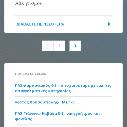
Αθλητισμού
ΔΙΑΒΆΣΤΕ ΠΕΡΙΣΣΌΤΕΡΑ
1
2
ΠΡΌΣΦΑΤΑ ΆΡΘΡΑ
ΠΑΣ-καμπανιακός 4-3… αποχαιρετάμε με νίκη τις
επαγγελματικές κατηγορίες…
νέστος Χρυσούπολης- ΠΑΣ 1-0…
ΠΑΣ Γιάννινα- Καβάλα 3-1…νίκη γοήτρου και
φανέλας.