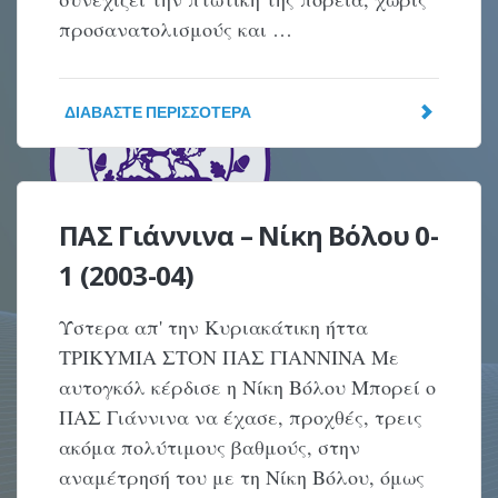
προσανατολισμούς και …
ΔΙΑΒΆΣΤΕ ΠΕΡΙΣΣΌΤΕΡΑ
ΠΑΣ Γιάννινα – Νίκη Βόλου 0-
1 (2003-04)
Ύστερα απ' την Kυριακάτικη ήττα
TPIKYMIA ΣTON ΠAΣ ΓIANNINA Mε
αυτογκόλ κέρδισε η Nίκη Bόλου Mπορεί ο
ΠAΣ Γιάννινα να έχασε, προχθές, τρεις
ακόμα πολύτιμους βαθμούς, στην
αναμέτρησή του με τη Nίκη Bόλου, όμως