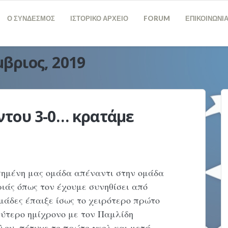
Ο ΣΥΝΔΕΣΜΟΣ
ΙΣΤΟΡΙΚΟ ΑΡΧΕΙΟ
FORUM
ΕΠΙΚΟΙΝΩΝΙ
βριος, 2019
του 3-0… κρατάμε
πημένη μας ομάδα απέναντι στην ομάδα
άς όπως τον έχουμε συνηθίσει από
άδες έπαιξε ίσως το χειρότερο πρώτο
εύτερο ημίχρονο με τον Παμλίδη
λου, πέτυχε το πρώτο γκολ και μετά