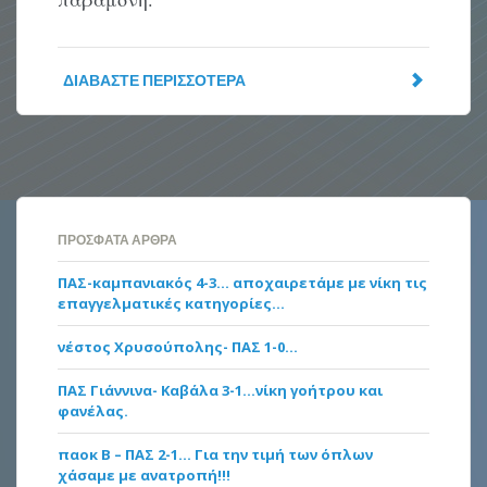
ΔΙΑΒΆΣΤΕ ΠΕΡΙΣΣΌΤΕΡΑ
ΠΡΌΣΦΑΤΑ ΆΡΘΡΑ
ΠΑΣ-καμπανιακός 4-3… αποχαιρετάμε με νίκη τις
επαγγελματικές κατηγορίες…
νέστος Χρυσούπολης- ΠΑΣ 1-0…
ΠΑΣ Γιάννινα- Καβάλα 3-1…νίκη γοήτρου και
φανέλας.
παοκ Β – ΠΑΣ 2-1… Για την τιμή των όπλων
χάσαμε με ανατροπή!!!