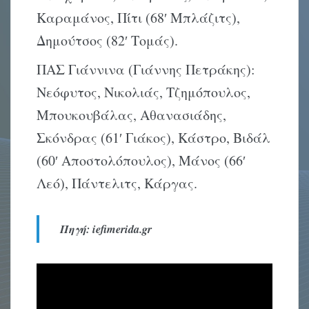
Καραμάνος, Πίτι (68′ Μπλάζιτς),
Δημούτσος (82′ Τομάς).
ΠΑΣ Γιάννινα (Γιάννης Πετράκης):
Νεόφυτος, Νικολιάς, Τζημόπουλος,
Μπουκουβάλας, Αθανασιάδης,
Σκόνδρας (61′ Γιάκος), Κάστρο, Βιδάλ
(60′ Αποστολόπουλος), Μάνος (66′
Λεό), Πάντελιτς, Κάργας.
Πηγή: iefimerida.gr