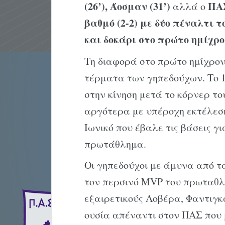
(26’), Άοσμαν (31’)
ΠΑ
αλλά ο
βαθμό (2-2) με δύο πέναλτι το
και δοκάρι στο πρώτο ημίχρ
Τη διαφορά στο πρώτο ημίχρο
τέρματα των γηπεδούχων. Το 1
στην κίνηση μετά το κόρνερ το
αργότερα με υπέροχη εκτέλεση
Ιωνικό που έβαλε τις βάσεις γι
πρωτάθλημα.
Οι γηπεδούχοι με άμυνα από τ
τον περσινό MVP του πρωταθλή
εξαιρετικούς Λοβέρα, Φαντιγκ
ουσία απέναντι στον ΠΑΣ που μ