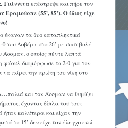
Σ Γιάννινα
επέστρεψε και πήρε τον
υ Εραμούσπε (55’, 85’).
Ο ίδιος είχε
ονο!
νο έκαναν τα δυο καταπληκτικά
-0 του Λοβέρα στο 26’ με σουτ βολέ
υ Άοσμαν, ο οποίος πέντε λεπτά
 φάουλ διαμόρφωσε το 2-0 για τον
α να πάρει την πρώτη του νίκη στο
α…παλιά και τον Άοσμαν να θυμίζει
ματος, έχοντας δίπλα του τους
ά ήταν καλύτεροι και είχαν την
ετά το 15’ δεν είχε τον έλεγχο ενώ