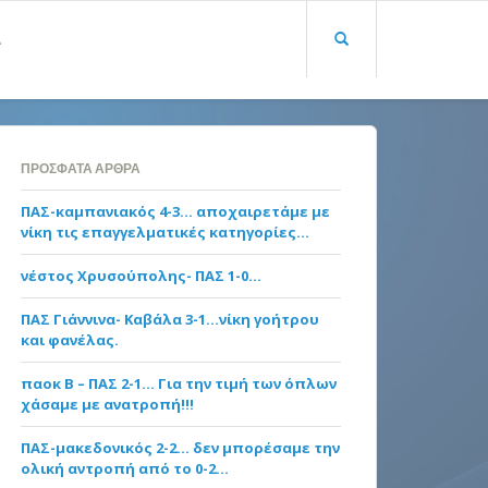
Α
ΠΡΌΣΦΑΤΑ ΆΡΘΡΑ
ΠΑΣ-καμπανιακός 4-3… αποχαιρετάμε με
νίκη τις επαγγελματικές κατηγορίες…
νέστος Χρυσούπολης- ΠΑΣ 1-0…
ΠΑΣ Γιάννινα- Καβάλα 3-1…νίκη γοήτρου
και φανέλας.
παοκ Β – ΠΑΣ 2-1… Για την τιμή των όπλων
χάσαμε με ανατροπή!!!
ΠΑΣ-μακεδονικός 2-2… δεν μπορέσαμε την
ολική αντροπή από το 0-2…