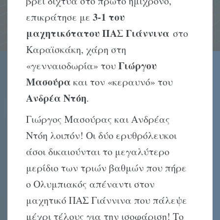
βρει δίχτυα στο πρώτο ημίχρονο,
3-1 του
επικράτησε με
μαχητικότατου ΠΑΣ Γιάννινα
στο
Καραϊσκάκη, χάρη στη
Γιώργου
«γενναιοδωρία» του
Μασούρα
και τον «κεραυνό» του
Ανδρέα
Ντόη
.
Γιώργος Μασούρας και Ανδρέας
Ντόη λοιπόν! Οι δύο ερυθρόλευκοι
άσοι δικαιούνται το μεγαλύτερο
μερίδιο των τριών βαθμών που πήρε
ο Ολυμπιακός απέναντι στον
μαχητικό ΠΑΣ Γιάννινα που πάλεψε
μέχρι τέλους για την ισοφάριση! Το