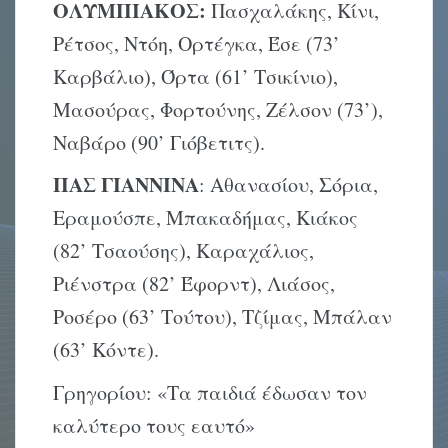
ΟΛΥΜΠΙΑΚΟΣ:
Πασχαλάκης, Κίνι,
Ρέτσος, Ντόη, Ορτέγκα, Έσε (73’
Καρβάλιο), Όρτα (61’ Τσικίνιο),
Μασούρας, Φορτούνης, Ζέλσον (73’),
Ναβάρο (90’ Γιόβετιτς).
ΠΑΣ ΓΙΑΝΝΙΝΑ
: Αθανασίου, Σόρια,
Εραμούσπε, Μπακαδήμας, Κιάκος
(82’ Τσαούσης), Καραχάλιος,
Ριένστρα (82’ Έφορντ), Λιάσος,
Ροσέρο (63’ Τούτου), Τζίμας, Μπάλαν
(63’ Κόντε).
Γρηγορίου: «Τα παιδιά έδωσαν τον
καλύτερο τους εαυτό»