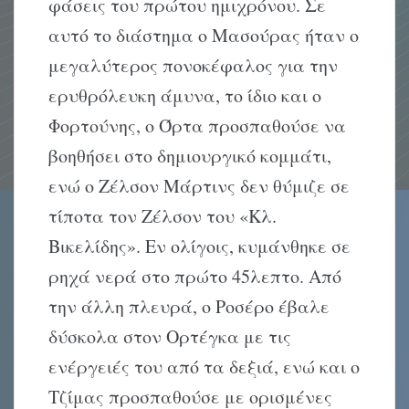
φάσεις του πρώτου ημιχρόνου. Σε
αυτό το διάστημα ο Μασούρας ήταν ο
μεγαλύτερος πονοκέφαλος για την
ερυθρόλευκη άμυνα, το ίδιο και ο
Φορτούνης, ο Όρτα προσπαθούσε να
βοηθήσει στο δημιουργικό κομμάτι,
ενώ ο Ζέλσον Μάρτινς δεν θύμιζε σε
τίποτα τον Ζέλσον του «Κλ.
Βικελίδης». Εν ολίγοις, κυμάνθηκε σε
ρηχά νερά στο πρώτο 45λεπτο. Από
την άλλη πλευρά, ο Ροσέρο έβαλε
δύσκολα στον Ορτέγκα με τις
ενέργειές του από τα δεξιά, ενώ και ο
Τζίμας προσπαθούσε με ορισμένες