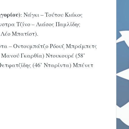
γορίου)
: Νάγκι – Τούτου Κιάκος
στρα Τζίνο – Λιάσος Παμλίδης
’ Λέο Μπατίστ).
στα – Οντουμπάτζο Ρόουζ Μπράμπετς
. Μανού Γκαρθία) Ντουκουρέ (58’
 Φετφατζίδης (46’ Νταρίντα) Μπένετ