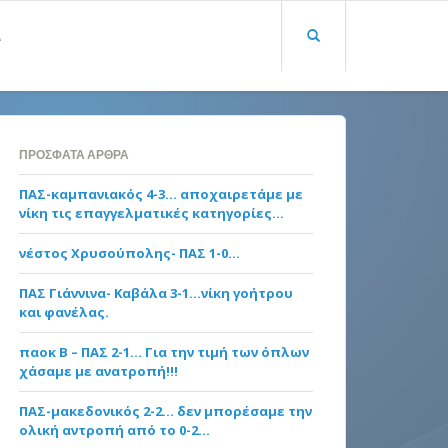
Α
ΠΡΌΣΦΑΤΑ ΆΡΘΡΑ
ΠΑΣ-καμπανιακός 4-3… αποχαιρετάμε με
νίκη τις επαγγελματικές κατηγορίες…
νέστος Χρυσούπολης- ΠΑΣ 1-0…
ΠΑΣ Γιάννινα- Καβάλα 3-1…νίκη γοήτρου
και φανέλας.
παοκ Β – ΠΑΣ 2-1… Για την τιμή των όπλων
χάσαμε με ανατροπή!!!
ΠΑΣ-μακεδονικός 2-2… δεν μπορέσαμε την
ολική αντροπή από το 0-2…