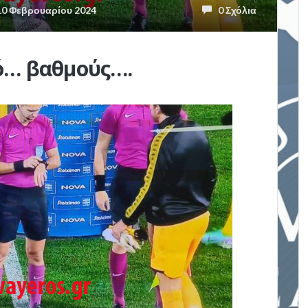
0 Φεβρουαρίου 2024
0 Σχόλια
ό… βαθμούς….