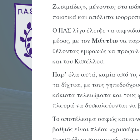
Ζωσιμάδες», μένοντας στο ισ
ποιοτικά και απόλυτα ισορροπη
Ο ΠΑΣ λίγο έλειψε να αιφνιδιά
Μάντζιο
μέρος, με τον
να παρ
θέλοντας εμφανώς να προφυλά
και του Κυπέλλου.
Παρ’ όλα αυτά, καμία από τις 
τα δίχτυα, με τους γηπεδούχο
κάκιστα τελειώματα και τους 
πλευρά να δυσκολεύονται να 
Το αποτέλεσμα σαφώς και ευν
βαθμός είναι πλέον «χρυσάφι»
προσπάθεια παραμονής στην κα