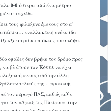
0-0
όπαλο
ύστερα από ένα μέτριο
μένο παιχνίδι.
σει τους φιλοξενούμενους στο α’
ατάσσει… εναλλακτική ενδεκάδα
ξει/ξεκουράσει παίκτες του ενόψει
δύο ομάδες δεν βρήκε τον δρόμο προς
Κόντε
υς να βλέπουν τον
να έχει
φιλοξενούμενους από την άλλη
βγάλουν τελικές της… προκοπής.
οεί τον ουραγό ΠΑΣ, καθώς κάθε
 για τον «Άγιαξ της Ηπείρου» στην
τηγορία, ενώ ο Άρης μένει για