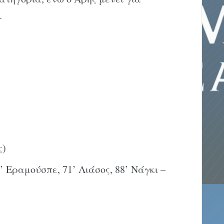
…
ς)
69’ Εραμούσπε, 71’ Λιάσος, 88’ Νάγκι –