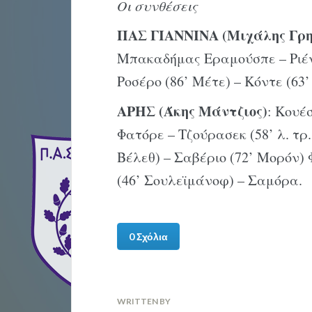
Οι συνθέσεις
ΠΑΣ ΓΙΑΝΝΙΝΑ (Μιχάλης Γρη
Μπακαδήμας Εραμούσπε – Ριέν
Ροσέρο (86’ Μέτε) – Κόντε (63
ΑΡΗΣ (Άκης Μάντζιος)
: Κουέ
Φατόρε – Τζούρασεκ (58’ λ. τρ
Βέλεθ) – Σαβέριο (72’ Μορόν)
(46’ Σουλεϊμάνοφ) – Σαμόρα.
0 Σχόλια
WRITTEN BY