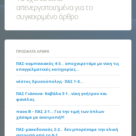
απενεργοποιημένα για το
συγκεκριμένο άρθρο
ΠΡΌΣΦΑΤΑ ΆΡΘΡΑ
ΠΑΣ-καμπανιακός 4-3… αποχαιρετάμε με νίκη τις
επαγγελματικές κατηγορίες…
νέστος Χρυσούπολης- ΠΑΣ 1-0…
ΠΑΣ Γιάννινα- Καβάλα 3-1…νίκη γοήτρου και
φανέλας.
παοκ Β – ΠΑΣ 2-1… Για την τιμή των όπλων
χάσαμε με ανατροπή!!!
ΠΑΣ-μακεδονικός 2-2… δεν μπορέσαμε την ολική
αντροπή από το 0-2…