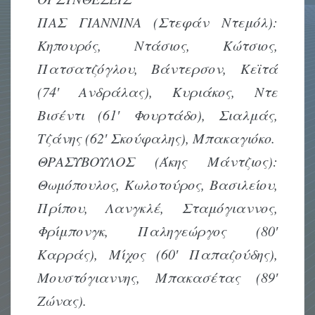
ΠΑΣ ΓΙΑΝΝΙΝΑ (Στεφάν Ντεμόλ):
Κηπουρός, Ντάσιος, Κώτσιος,
Πατσατζόγλου, Βάντερσον, Κεϊτά
(74′ Ανδράλας), Κυριάκος, Ντε
Βισέντι (61′ Φουρτάδο), Σιαλμάς,
Τζάνης (62′ Σκούφαλης), Μπακαγιόκο.
ΘΡΑΣΥΒΟΥΛΟΣ (Άκης Μάντζιος):
Θωμόπουλος, Κωλοτούρος, Βασιλείου,
Πρίπου, Λανγκλέ, Σταμόγιαννος,
Φρίμπονγκ, Παληγεώργος (80′
Καρράς), Μίχος (60′ Παπαζούδης),
Μουστόγιαννης, Μπακασέτας (89′
Ζώνας).