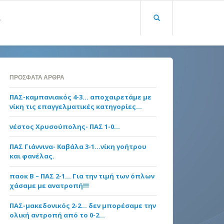
Α
ΠΡΌΣΦΑΤΑ ΆΡΘΡΑ
ΠΑΣ-καμπανιακός 4-3… αποχαιρετάμε με
νίκη τις επαγγελματικές κατηγορίες…
νέστος Χρυσούπολης- ΠΑΣ 1-0…
ΠΑΣ Γιάννινα- Καβάλα 3-1…νίκη γοήτρου
και φανέλας.
παοκ Β – ΠΑΣ 2-1… Για την τιμή των όπλων
χάσαμε με ανατροπή!!!
ΠΑΣ-μακεδονικός 2-2… δεν μπορέσαμε την
ολική αντροπή από το 0-2…