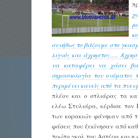
π
χ
μ
κ
συνήθως το βάζουμε στο γκασμ
λιγνός και άχρηστος….. Άχρησ
να καταφέρει να χάσει βα
σημασιολογία του ονόματος τ
περιμένει κανείς από τα πνε
πλέον και ο στλιάρας τα κα
ελέω Στυλιάρα, κέρδισε τον
των κορακιών φάνηκαν από τ
φάσεις που ξεκίνησαν από κα
πρώτο γκολ του Αστέρα και η 