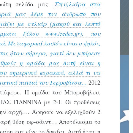
ρώτη σελίδα μας:
Στ(υ)λιάρα στα
ωριά μας λέμε τον άνθρωπο που
οιάζει με στλιάρ (μακρύ και λεπτό
ομμάτι ξύλου www.tzedes.gr), που
ά. Μεταφορικά λοιπόν είναι ο ψηλός,
τος ήταν σήμερα, γιατί δεν μπόρεσε
θμούς η ομάδα μας Αυτή είναι η
ου σημερινού κορακιού, αλλά τι να
υματικά παιδιά του Τερροβίτσα…
2012
τάφερε.
Η ομάδα του Μποροβήλου,
 ΠΑΣ ΓΙΑΝΝΙΝΑ με 2-1.
Οι προθέσεις
ην αρχή…. Άφησαν να εξελιχθούν 2
θαρή θέση οφ-σάιντ… Αποτέλεσμα το
φάση που είχε το δοκάρι. Αυτή ήταν η