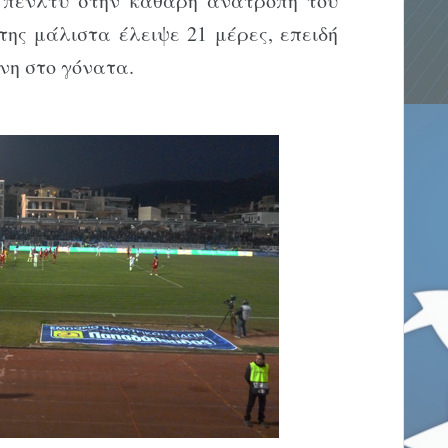
ο πένλτυ στην καθαρή ανατροπή του
ης μάλιστα έλειψε 21 μέρες, επειδή
νη στο γόνατα.