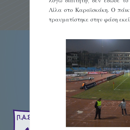
λόγω διαιτητής δεν έδωσε τ
Λίλα στο Καραϊσκάκη. Ο πάικτ
τραυματίστηκε στην φάση εκεί