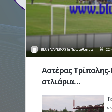
BLUE VAYEROS
in
Πρωτάθλημα
22 Ι
Αστέρας Τρίπολης-
στλιάρια…
Τ
κ