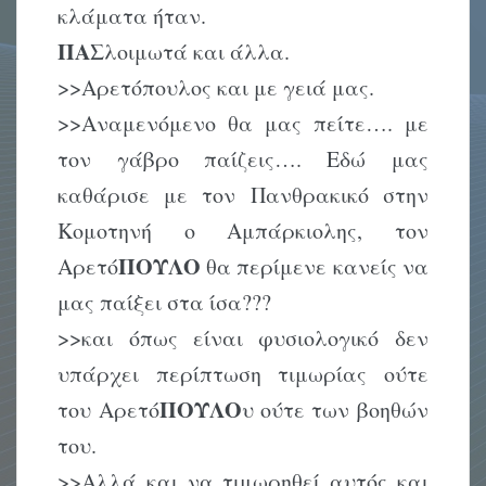
κλάματα ήταν.
ΠΑΣ
λοιμωτά και άλλα.
>>Αρετόπουλος και με γειά μας.
>>Αναμενόμενο θα μας πείτε…. με
τον γάβρο παίζεις…. Εδώ μας
καθάρισε με τον Πανθρακικό στην
Κομοτηνή ο Αμπάρκιολης, τον
ΠΟΥΛΟ
Αρετό
θα περίμενε κανείς να
μας παίξει στα ίσα???
>>και όπως είναι φυσιολογικό δεν
υπάρχει περίπτωση τιμωρίας ούτε
ΠΟΥΛΟ
του Αρετό
υ ούτε των βοηθών
του.
>>Αλλά και να τιμωρηθεί αυτός και