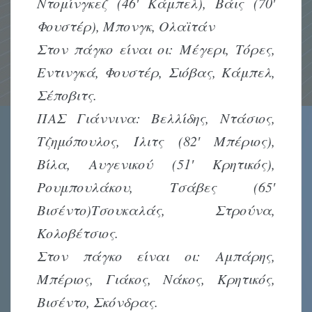
Ντομίνγκεζ (46′ Κάμπελ), Βάις (70′
Φουστέρ), Μπονγκ, Ολαϊτάν
Στον πάγκο είναι οι: Μέγερι, Τόρες,
Εντινγκά, Φουστέρ, Σιόβας, Κάμπελ,
Σέποβιτς.
ΠΑΣ Γιάννινα: Βελλίδης, Ντάσιος,
Τζημόπουλος, Ίλιτς (82′ Μπέριος),
Βίλα, Αυγενικού (51′ Κρητικός),
Ρουμπουλάκου, Τσάβες (65′
Βισέντο)Τσουκαλάς, Στρούνα,
Κολοβέτσιος.
Στον πάγκο είναι οι: Αμπάρης,
Μπέριος, Γιάκος, Νάκος, Κρητικός,
Βισέντο, Σκόνδρας.