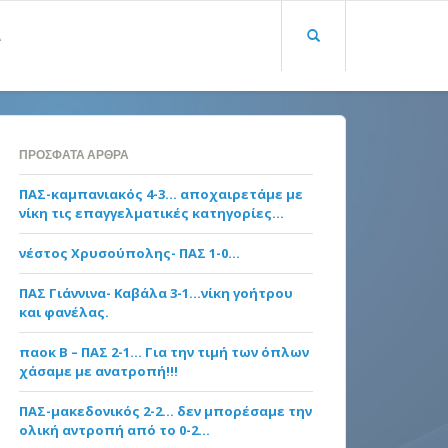
Α
ΠΡΌΣΦΑΤΑ ΆΡΘΡΑ
ΠΑΣ-καμπανιακός 4-3… αποχαιρετάμε με
νίκη τις επαγγελματικές κατηγορίες…
νέστος Χρυσούπολης- ΠΑΣ 1-0…
ΠΑΣ Γιάννινα- Καβάλα 3-1…νίκη γοήτρου
και φανέλας.
παοκ Β – ΠΑΣ 2-1… Για την τιμή των όπλων
χάσαμε με ανατροπή!!!
ΠΑΣ-μακεδονικός 2-2… δεν μπορέσαμε την
ολική αντροπή από το 0-2…