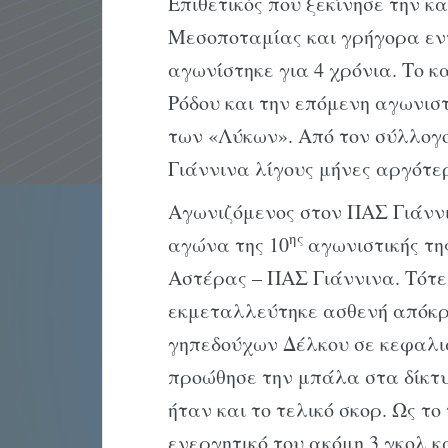
Επιθετικός που ξεκίνησε την 
Μεσοποταμίας και γρήγορα εντ
αγωνίστηκε για 4 χρόνια. Το κ
Ρόδου και την επόμενη αγωνισ
των «Λύκων». Από τον σύλλογ
Γιάννινα λίγους μήνες αργότερ
Αγωνιζόμενος στον ΠΑΣ Γιάνν
ης
αγώνα της 10
αγωνιστικής της
Αστέρας – ΠΑΣ Γιάννινα. Τότε 
εκμεταλλεύτηκε ασθενή απόκ
γηπεδούχων Δέλκου σε κεφαλι
προώθησε την μπάλα στα δίκτυα
ήταν και το τελικό σκορ. Ως το
ενεργητικό του ακόμη 3 γκολ κ