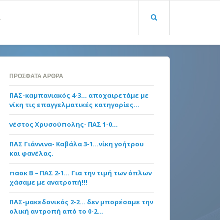
Α
ΠΡΌΣΦΑΤΑ ΆΡΘΡΑ
ΠΑΣ-καμπανιακός 4-3… αποχαιρετάμε με
νίκη τις επαγγελματικές κατηγορίες…
νέστος Χρυσούπολης- ΠΑΣ 1-0…
ΠΑΣ Γιάννινα- Καβάλα 3-1…νίκη γοήτρου
και φανέλας.
παοκ Β – ΠΑΣ 2-1… Για την τιμή των όπλων
χάσαμε με ανατροπή!!!
ΠΑΣ-μακεδονικός 2-2… δεν μπορέσαμε την
ολική αντροπή από το 0-2…