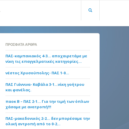
Α
ΠΡΌΣΦΑΤΑ ΆΡΘΡΑ
ΠΑΣ-καμπανιακός 4-3… αποχαιρετάμε με
νίκη τις επαγγελματικές κατηγορίες…
νέστος Χρυσούπολης- ΠΑΣ 1-0…
ΠΑΣ Γιάννινα- Καβάλα 3-1…νίκη γοήτρου
και φανέλας.
παοκ Β – ΠΑΣ 2-1… Για την τιμή των όπλων
χάσαμε με ανατροπή!!!
ΠΑΣ-μακεδονικός 2-2… δεν μπορέσαμε την
ολική αντροπή από το 0-2…