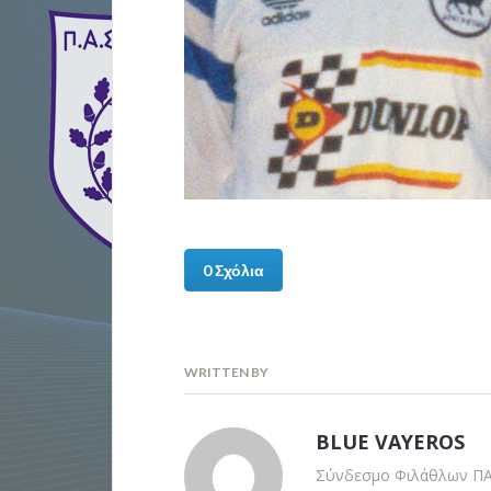
0 Σχόλια
WRITTEN BY
BLUE VAYEROS
Σύνδεσμο Φιλάθλων Π