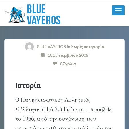
Toggle
naviga
BLUE VAYEROS
in
Χωρίς κατηγορία
10 Σεπτεμβρίου 2005
0 Σχόλια
Ιστορία
Ο Πανηπειρωτικός Αθλητικός
Σύλλογος (Π.Α.Σ.) Γιάννινα, προήλθε
το 1966, από την συνένωση των
κυριοτέρων αθλητικών συλλογών της