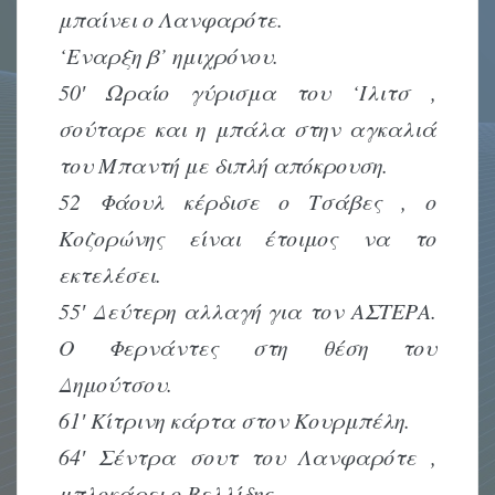
μπαίνει ο Λανφαρότε.
‘Εναρξη β’ ημιχρόνου.
50′ Ωραίο γύρισμα του ‘Ιλιτσ ,
σούταρε και η μπάλα στην αγκαλιά
του Μπαντή με διπλή απόκρουση.
52 Φάουλ κέρδισε ο Τσάβες , ο
Κοζορώνης είναι έτοιμος να το
εκτελέσει.
55′ Δεύτερη αλλαγή για τον ΑΣΤΕΡΑ.
Ο Φερνάντες στη θέση του
Δημούτσου.
61′ Κίτρινη κάρτα στον Κουρμπέλη.
64′ Σέντρα σουτ του Λανφαρότε ,
μπλοκάρει ο Βελλίδης.