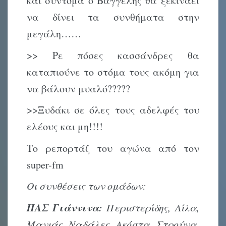
και σύντομα ο Βαγγέλης θα ξεκινάει
να δίνει τα συνθήματα στην
μεγάλη……
>> Ρε πόσες κασσάνδρες θα
καταπιούνε το στόμα τους ακόμη για
να βάλουν μυαλό?????
>>Ξυδάκι σε όλες τους αδελφές του
ελέους και μη!!!!
Το ρεπορτάζ του αγώνα από τον
super-fm
Οι συνθέσεις των ομάδων:
ΠΑΣ Γιάννινα:
Περιστερίδης, Λίλα,
Μανιάς, Ναδάλες, Ακόστα, Στρούνα,