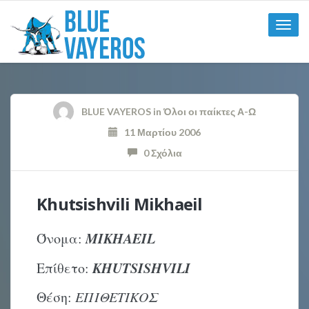
Toggle
naviga
BLUE VAYEROS
in
Όλοι οι παίκτες Α-Ω
11 Μαρτίου 2006
0 Σχόλια
Κhutsishvili Mikhaeil
MIKHAEIL
Όνομα:
KHUTSISHVILI
Επίθετο:
Θέση:
ΕΠΙΘΕΤΙΚΟΣ