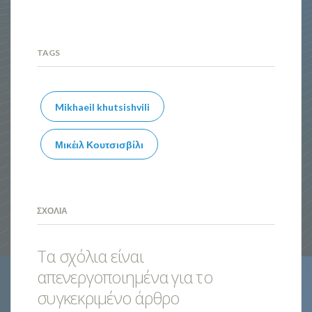
TAGS
Mikhaeil khutsishvili
Μικέιλ Κουτσισβίλι
ΣΧΌΛΙΑ
Τα σχόλια είναι
απενεργοποιημένα για το
συγκεκριμένο άρθρο