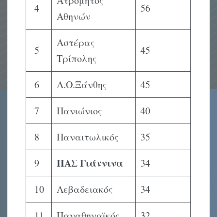
Ατρόμητος
4
56
Αθηνών
Αστέρας
5
45
Τρίπολης
6
Α.Ο.Ξάνθης
45
7
Πανιώνιος
40
8
Παναιτωλικός
35
ΠΑΣ Γιάννινα
9
34
10
Λεβαδειακός
34
11
Παναθηναϊκός
32