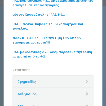
ΠΑΣ-καμπανιακός 4-3… αποχαιρετάμε με νίκη τις
επαγγελματικές κατηγορίες…
νέστος Χρυσούπολης- ΠΑΣ 1-0…
ΠΑΣ Γιάννινα- Καβάλα 3-1…νίκη γοήτρου και
φανέλας.
παοκ Β – ΠΑΣ 2-1… Για την τιμή των όπλων
χάσαμε με ανατροπή!!!
ΠΑΣ-μακεδονικός 2-2… δεν μπορέσαμε την ολική
αντροπή από το 0-2…
KΑΤΗΓΟΡΊΕΣ
Eφημερίδες
Αθλητισμός