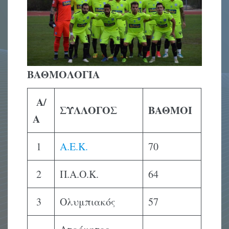
ΒΑΘΜΟΛΟΓΙΑ
Α/
ΣΥΛΛΟΓΟΣ
ΒΑΘΜΟΙ
Α
1
Α.Ε.Κ.
70
2
Π.Α.Ο.Κ.
64
3
Ολυμπιακός
57