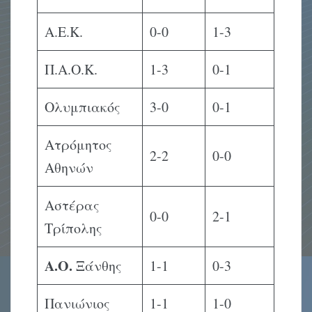
Α.Ε.Κ.
0-0
1-3
Π.Α.Ο.Κ.
1-3
0-1
Ολυμπιακός
3-0
0-1
Ατρόμητος
2-2
0-0
Αθηνών
Αστέρας
0-0
2-1
Τρίπολης
Α.Ο.
Ξάνθης
1-1
0-3
Πανιώνιος
1-1
1-0