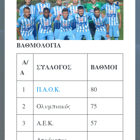
ΒΑΘΜΟΛΟΓΙΑ
Α/
ΣΥΛΛΟΓΟΣ
ΒΑΘΜΟΙ
Α
1
Π.Α.Ο.Κ.
80
2
Ολυμπιακός
75
3
Α.Ε.Κ.
57
Ατρόμητος