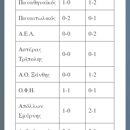
Παναθηναϊκός
1-0
1-2
Παναιτωλικός
0-2
0-1
Α.Ε.Λ.
0-0
0-2
Αστέρας
0-0
0-1
Τρίπολης
Α.Ο. Ξάνθης
0-0
1-2
Ο.Φ.Η.
1-1
0-1
Απόλλων
1-0
2-1
Σμύρνης