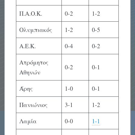
Π.Α.Ο.Κ.
0-2
1-2
Ολυμπιακός
1-2
0-5
Α.Ε.Κ.
0-4
0-2
Ατρόμητος
0-2
0-1
Αθηνών
Άρης
1-0
0-1
Πανιώνιος
3-1
1-2
Λαμία
0-0
1-1