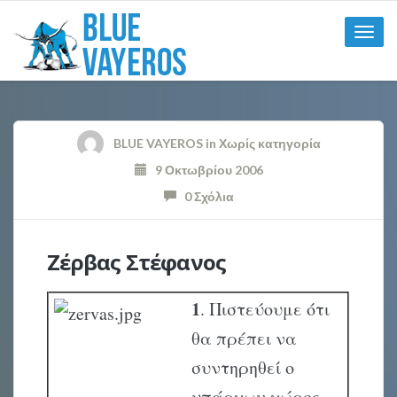
Toggle
naviga
BLUE VAYEROS
in
Χωρίς κατηγορία
9 Οκτωβρίου 2006
0 Σχόλια
Ζέρβας Στέφανος
1
. Πιστεύουμε ότι
θα πρέπει να
συντηρηθεί ο
υπάρχων χώρος