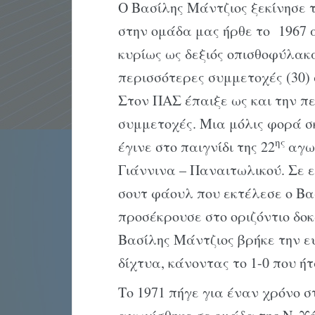
Ο Βασίλης Μάντζιος ξεκίνησε 
στην ομάδα μας ήρθε το 1967 
κυρίως ως δεξιός οπισθοφύλακας
περισσότερες συμμετοχές (30) 
Στον ΠΑΣ έπαιξε ως και την π
συμμετοχές. Μια μόλις φορά σ
ης
έγινε στο παιγνίδι της 22
αγων
Γιάννινα – Παναιτωλικού. Σε εκ
σουτ φάουλ που εκτέλεσε ο Βα
προσέκρουσε στο οριζόντιο δοκ
Βασίλης Μάντζιος βρήκε την ε
δίχτυα, κάνοντας το 1-0 που ήτ
Το 1971 πήγε για έναν χρόνο σ