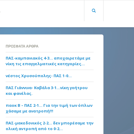
Α
ΠΡΌΣΦΑΤΑ ΆΡΘΡΑ
ΠΑΣ-καμπανιακός 4-3… αποχαιρετάμε με
νίκη τις επαγγελματικές κατηγορίες…
νέστος Χρυσούπολης- ΠΑΣ 1-0…
ΠΑΣ Γιάννινα- Καβάλα 3-1…νίκη γοήτρου
και φανέλας.
παοκ Β – ΠΑΣ 2-1… Για την τιμή των όπλων
χάσαμε με ανατροπή!!!
ΠΑΣ-μακεδονικός 2-2… δεν μπορέσαμε την
ολική αντροπή από το 0-2…