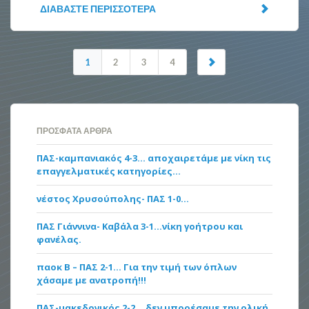
ΔΙΑΒΆΣΤΕ ΠΕΡΙΣΣΌΤΕΡΑ
1
2
3
4
ΠΡΌΣΦΑΤΑ ΆΡΘΡΑ
ΠΑΣ-καμπανιακός 4-3… αποχαιρετάμε με νίκη τις
επαγγελματικές κατηγορίες…
νέστος Χρυσούπολης- ΠΑΣ 1-0…
ΠΑΣ Γιάννινα- Καβάλα 3-1…νίκη γοήτρου και
φανέλας.
παοκ Β – ΠΑΣ 2-1… Για την τιμή των όπλων
χάσαμε με ανατροπή!!!
ΠΑΣ-μακεδονικός 2-2… δεν μπορέσαμε την ολική